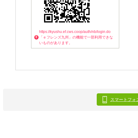
https://kyushu.ef.cws.coop/auth/nb/login.do
「ｅフレンズ九州」の機能で一部利用できな
いものがあります。
スマートフォ